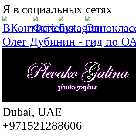
Перейти к основному содержанию
Я в социальных сетях
Олег Дубинин - гид по О
Dubai, UAE
+971521288606