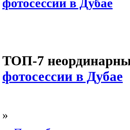
фотосессии в Дубае
ТОП-7 неординарных
фотосессии в Дубае
»
о ТОП-7 неординарных идей дл