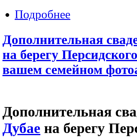
о Антизнойные средства и спос
Подробнее
Дополнительная сваде
на берегу Персидског
вашем семейном фото
Дополнительная св
Дубае
на берегу Пер