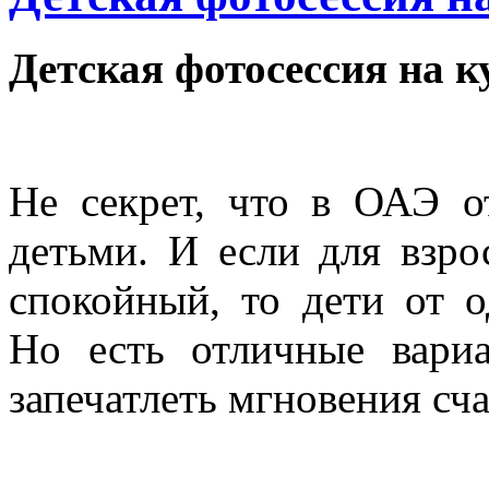
Детская фотосессия на к
Не секрет, что в ОАЭ о
детьми. И если для взр
спокойный, то дети от о
Но есть отличные вариа
запечатлеть мгновения сча