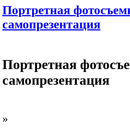
Портретная фотосъемк
самопрезентация
Портретная фотосъе
самопрезентация
»