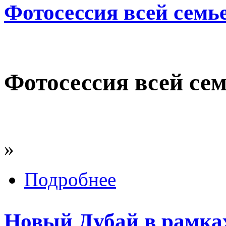
Фотосессия всей семь
Фотосессия всей сем
»
о Фотосессия всей семьей в Ду
Подробнее
Новый Дубай в рамка