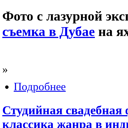
Фото с лазурной эк
съемка в Дубае
на я
»
о Фото с лазурной экспрессией:
Подробнее
Студийная свадебная 
классика жанра в ин