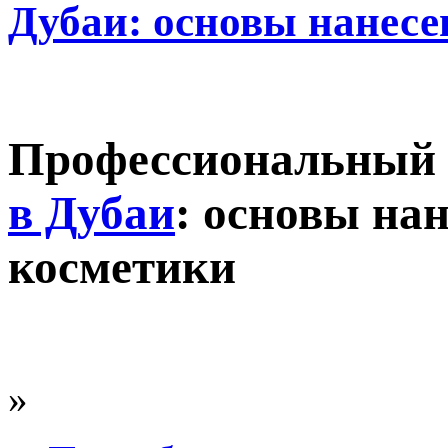
Дубаи: основы нанесе
Профессиональный
в Дубаи
: основы на
косметики
»
о Профессиональный макияж дл