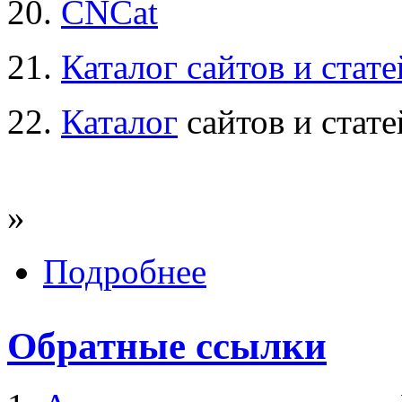
20.
CNCat
21.
Каталог сайтов и стате
22.
Каталог
сайтов и стате
»
о Ссылки 2
Подробнее
Обратные ссылки