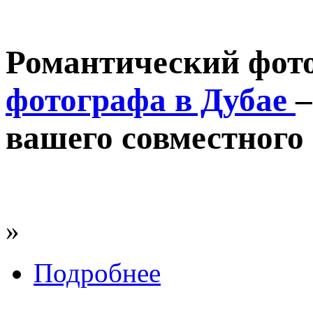
Романтический фото
фотографа в Дубае
–
вашего совместного
»
о Романтический фотосет у кре
Подробнее
фотоальбома