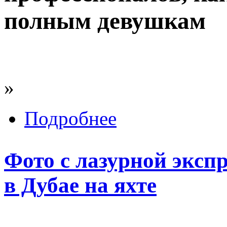
полным девушкам
»
о Придаем пышной красоте тел
Подробнее
фотографироваться полным де
Фото с лазурной эксп
в Дубае на яхте