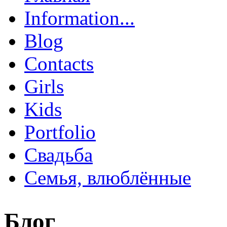
Главное меню
Information...
Blog
Contacts
Girls
Kids
Portfolio
Свадьба
Семья, влюблённые
Блог