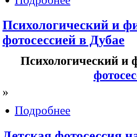
Психологический и фи
фотосессией в Дубае
Психологический и 
фотосес
»
о Психологический и физическ
Подробнее
Детская фотосессия на