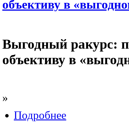
объективу в «выгодно
Выгодный ракурс: п
объективу в «выгод
»
о Выгодный ракурс: представл
Подробнее