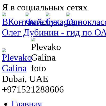
Перейти к основному содержанию
Я в социальных сетях
Олег Дубинин - гид по О
Dubai, UAE
+971521288606
Главная